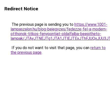
Redirect Notice
The previous page is sending you to
https://www.1001-
lampaszalon.hu/blog-bejegyzes/fedezze-fel-a-modern-
otthonok-titkos-fenypontjat-oldalfalba-beepitheto-
lampak/JTAyJTNEJTg1JTA1JTlEJTExJThFJUQxJUU3J
If you do not want to visit that page, you can
return to
the previous page
.