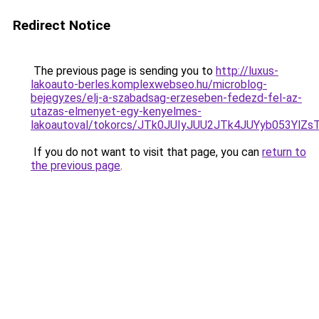
Redirect Notice
The previous page is sending you to
http://luxus-
lakoauto-berles.komplexwebseo.hu/microblog-
bejegyzes/elj-a-szabadsag-erzeseben-fedezd-fel-az-
utazas-elmenyet-egy-kenyelmes-
lakoautoval/tokorcs/JTk0JUIyJUU2JTk4JUYyb053Y
If you do not want to visit that page, you can
return to
the previous page
.